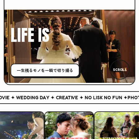
LIFE IS
CREATIVE
一生残る
モノ
を一瞬で切り撮る
SCROLL
E ✦ WEDDING DAY ✦ CREATIVE ✦ NO LISK NO FUN ✦
PHOTO