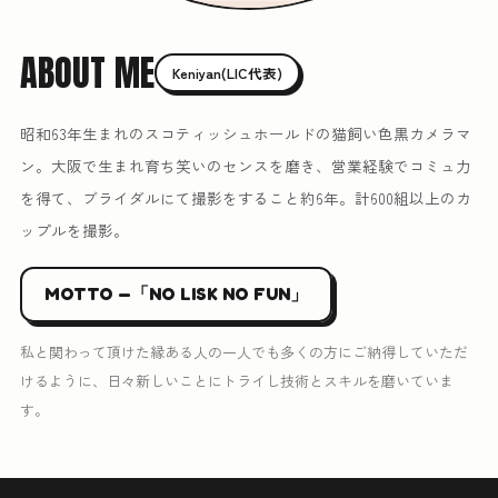
ABOUT ME
Keniyan(LIC代表)
昭和63年生まれのスコティッシュホールドの猫飼い色黒カメラマ
ン。大阪で生まれ育ち笑いのセンスを磨き、営業経験でコミュ力
を得て、ブライダルにて撮影をすること約6年。計600組以上のカ
ップルを撮影。
MOTTO —「NO LISK NO FUN」
私と関わって頂けた縁ある人の一人でも多くの方にご納得していただ
けるように、日々新しいことにトライし技術とスキルを磨いていま
す。