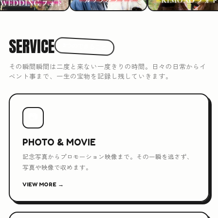
SERVICE
3つのできること
その瞬間瞬間は二度と来ない一度きりの時間。日々の日常からイ
ベント事まで、一生の宝物を記録し残していきます。
📷
PHOTO & MOVIE
記念写真からプロモーション映像まで。その一瞬を逃さず、
写真や映像で収めます。
VIEW MORE →