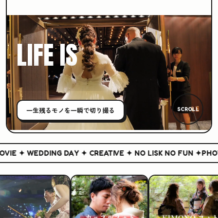
LIFE IS
CREATIVE
一生残る
モノ
を一瞬で切り撮る
SCROLL
IE ✦ WEDDING DAY ✦ CREATIVE ✦ NO LISK NO FUN ✦
PHOTO