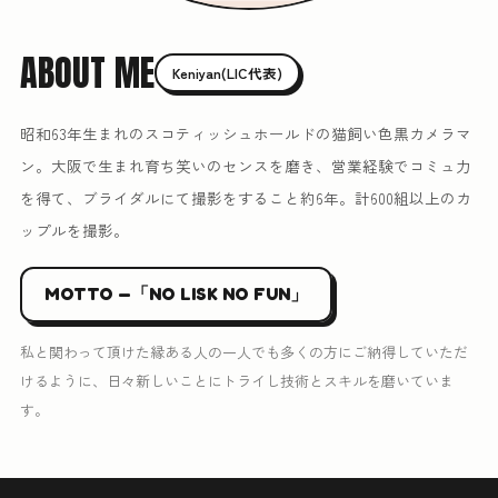
ABOUT ME
Keniyan(LIC代表)
昭和63年生まれのスコティッシュホールドの猫飼い色黒カメラマ
ン。大阪で生まれ育ち笑いのセンスを磨き、営業経験でコミュ力
を得て、ブライダルにて撮影をすること約6年。計600組以上のカ
ップルを撮影。
MOTTO —「NO LISK NO FUN」
私と関わって頂けた縁ある人の一人でも多くの方にご納得していただ
けるように、日々新しいことにトライし技術とスキルを磨いていま
す。