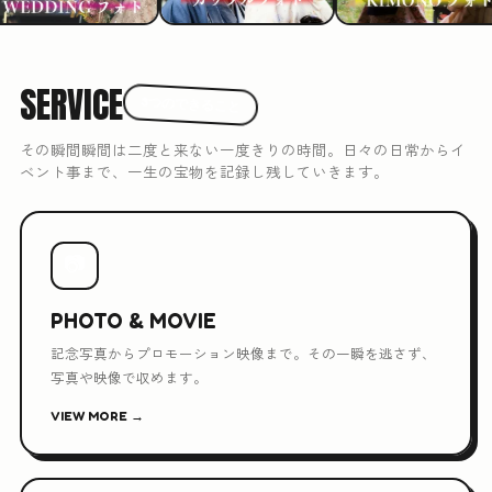
SERVICE
3つのできること
その瞬間瞬間は二度と来ない一度きりの時間。日々の日常からイ
ベント事まで、一生の宝物を記録し残していきます。
📷
PHOTO & MOVIE
記念写真からプロモーション映像まで。その一瞬を逃さず、
写真や映像で収めます。
VIEW MORE →