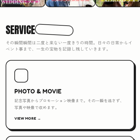
SERVICE
3つのできること
その瞬間瞬間は二度と来ない一度きりの時間。日々の日常からイ
ベント事まで、一生の宝物を記録し残していきます。
📷
PHOTO & MOVIE
記念写真からプロモーション映像まで。その一瞬を逃さず、
写真や映像で収めます。
VIEW MORE →