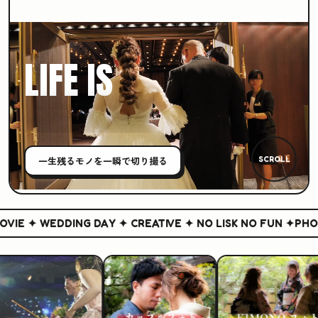
LIFE IS
CREATIVE
一生残る
モノ
を一瞬で切り撮る
SCROLL
IE ✦ WEDDING DAY ✦ CREATIVE ✦ NO LISK NO FUN ✦
PHOTO