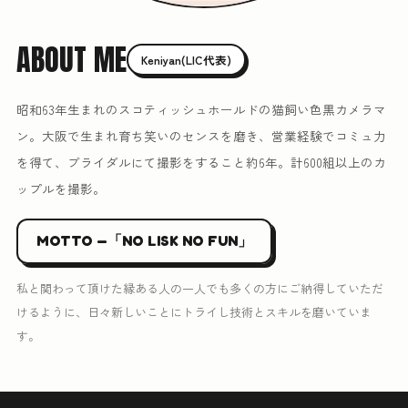
ABOUT ME
Keniyan(LIC代表)
昭和63年生まれのスコティッシュホールドの猫飼い色黒カメラマ
ン。大阪で生まれ育ち笑いのセンスを磨き、営業経験でコミュ力
を得て、ブライダルにて撮影をすること約6年。計600組以上のカ
ップルを撮影。
MOTTO —「NO LISK NO FUN」
私と関わって頂けた縁ある人の一人でも多くの方にご納得していただ
けるように、日々新しいことにトライし技術とスキルを磨いていま
す。