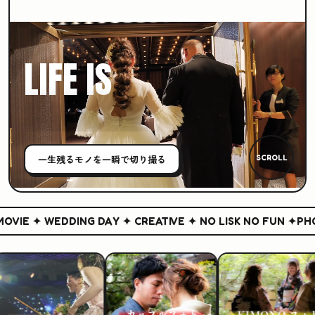
LIFE IS
CREATIVE
一生残る
モノ
を一瞬で切り撮る
SCROLL
VIE ✦ WEDDING DAY ✦ CREATIVE ✦ NO LISK NO FUN ✦
PHOT