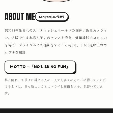
ABOUT ME
Keniyan(LIC代表)
昭和63年生まれのスコティッシュホールドの猫飼い色黒カメラマ
ン。大阪で生まれ育ち笑いのセンスを磨き、営業経験でコミュ力
を得て、ブライダルにて撮影をすること約6年。計600組以上のカ
ップルを撮影。
MOTTO —「NO LISK NO FUN」
私と関わって頂けた縁ある人の一人でも多くの方にご納得していただ
けるように、日々新しいことにトライし技術とスキルを磨いていま
す。