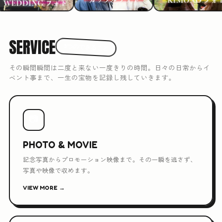
SERVICE
3つのできること
その瞬間瞬間は二度と来ない一度きりの時間。日々の日常からイ
ベント事まで、一生の宝物を記録し残していきます。
📷
PHOTO & MOVIE
記念写真からプロモーション映像まで。その一瞬を逃さず、
写真や映像で収めます。
VIEW MORE →