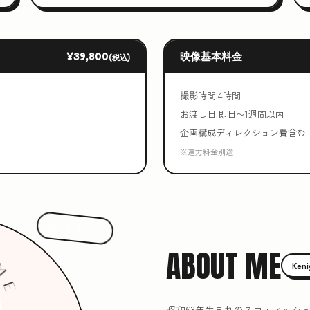
¥39,800
映像基本料金
(税込)
撮影時間:4時間
お渡し日:即日〜1週間以内
企画構成ディレクション費含む
※遠方料金別途
はじめまして!
ABOUT ME
Ken
昭和63年生まれのスコティッシ