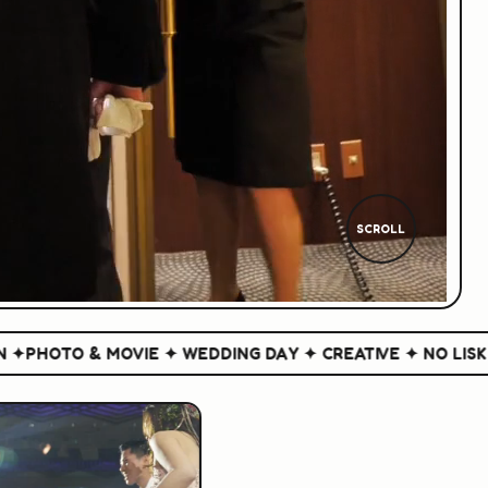
SCROLL
HOTO & MOVIE ✦ WEDDING DAY ✦ CREATIVE ✦ NO LISK NO 