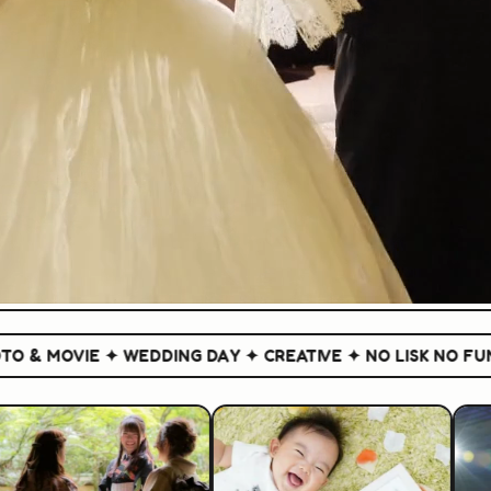
 MOVIE ✦ WEDDING DAY ✦ CREATIVE ✦ NO LISK NO FUN ✦
P