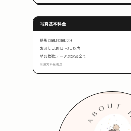
写真基本料金
撮影時間:1時間30分
お渡し日:即日〜3日以内
納品枚数:データ選定品全て
※遠方料金別途