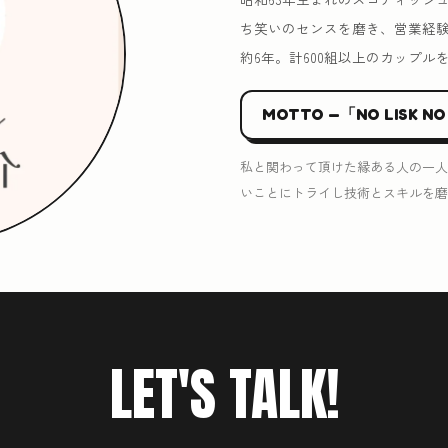
ち笑いのセンスを磨き、営業経
約6年。計600組以上のカップル
MOTTO —「NO LISK NO
私と関わって頂けた縁ある人の一人
いことにトライし技術とスキルを磨
LET'S TALK!