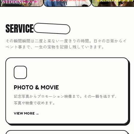
SERVICE
3つのできること
その瞬間瞬間は二度と来ない一度きりの時間。日々の日常からイ
ベント事まで、一生の宝物を記録し残していきます。
📷
PHOTO & MOVIE
記念写真からプロモーション映像まで。その一瞬を逃さず、
写真や映像で収めます。
VIEW MORE →