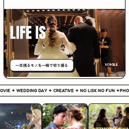
LIFE IS
CREATIVE
一生残る
モノ
を一瞬で切り撮る
SCROLL
IE ✦ WEDDING DAY ✦ CREATIVE ✦ NO LISK NO FUN ✦
PHOTO