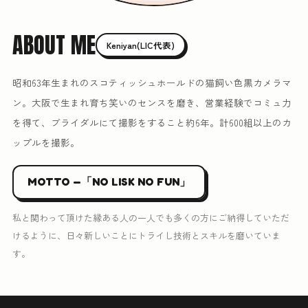
ABOUT ME
Keniyan(LIC代表)
昭和63年生まれのスコティッシュホールドの猫飼い色黒カメラマ
ン。大阪で生まれ育ち笑いのセンスを磨き、営業経験でコミュ力
を得て、ブライダルにて撮影をすること約6年。計600組以上のカ
ップルを撮影。
MOTTO —「NO LISK NO FUN」
私と関わって頂けた縁ある人の一人でも多くの方にご納得していただ
けるように、日々新しいことにトライし技術とスキルを磨いていま
す。