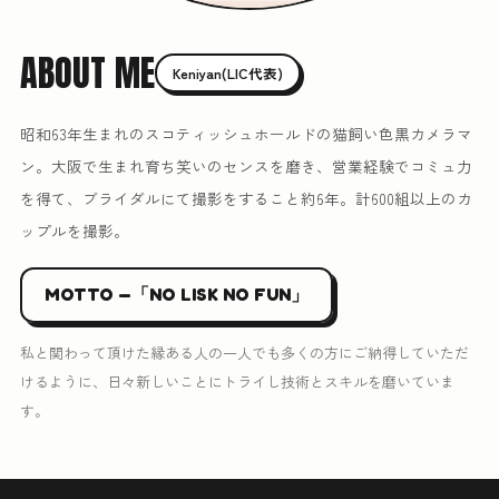
ABOUT ME
Keniyan(LIC代表)
昭和63年生まれのスコティッシュホールドの猫飼い色黒カメラマ
ン。大阪で生まれ育ち笑いのセンスを磨き、営業経験でコミュ力
を得て、ブライダルにて撮影をすること約6年。計600組以上のカ
ップルを撮影。
MOTTO —「NO LISK NO FUN」
私と関わって頂けた縁ある人の一人でも多くの方にご納得していただ
けるように、日々新しいことにトライし技術とスキルを磨いていま
す。