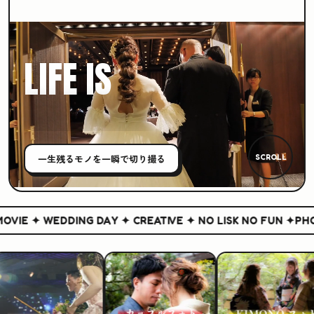
LIFE IS
CREATIVE
一生残る
モノ
を一瞬で切り撮る
SCROLL
IE ✦ WEDDING DAY ✦ CREATIVE ✦ NO LISK NO FUN ✦
PHOT