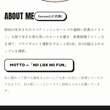
ABOUT ME
Keniyan(LIC代表)
昭和63年生まれのスコティッシュホールドの猫飼い色黒カメラマ
ン。大阪で生まれ育ち笑いのセンスを磨き、営業経験でコミュ力
を得て、ブライダルにて撮影をすること約6年。計600組以上のカ
ップルを撮影。
MOTTO —「NO LISK NO FUN」
私と関わって頂けた縁ある人の一人でも多くの方にご納得していただ
けるように、日々新しいことにトライし技術とスキルを磨いていま
す。