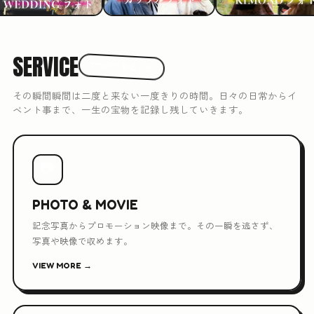
SERVICE
3つのできること
その瞬間瞬間は二度と来ない一度きりの時間。日々の日常からイ
ベント事まで、一生の宝物を記録し残していきます。
📷
PHOTO & MOVIE
記念写真からプロモーション映像まで。その一瞬を逃さず、
写真や映像で収めます。
VIEW MORE →