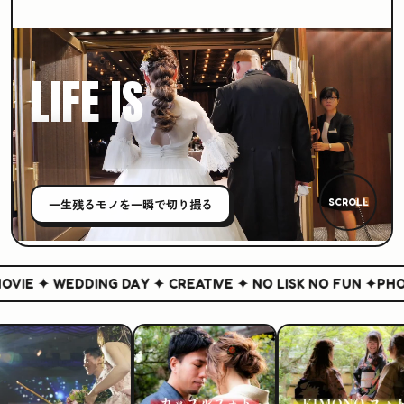
LIFE IS
CREATIVE
一生残る
モノ
を一瞬で切り撮る
SCROLL
IE ✦ WEDDING DAY ✦ CREATIVE ✦ NO LISK NO FUN ✦
PHOTO