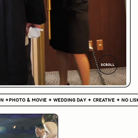
SCROLL
HOTO & MOVIE ✦ WEDDING DAY ✦ CREATIVE ✦ NO LISK NO