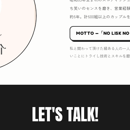
ち笑いのセンスを磨き、営業経
約6年。計600組以上のカップル
MOTTO —「NO LISK NO
私と関わって頂けた縁ある人の一人
いことにトライし技術とスキルを磨
LET'S TALK!