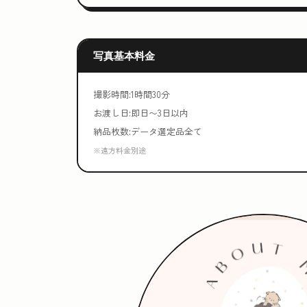
写真基本料金
撮影時間:1時間30分
お渡し日:即日〜3日以内
納品枚数:データ選定品全て
※遠方料金別途