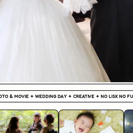
 MOVIE ✦ WEDDING DAY ✦ CREATIVE ✦ NO LISK NO FUN ✦
P