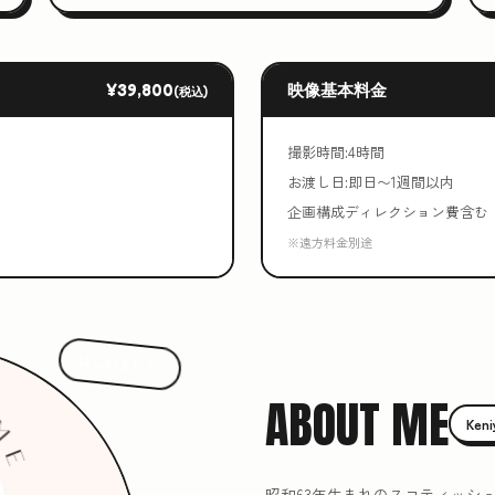
¥39,800
映像基本料金
(税込)
撮影時間:4時間
お渡し日:即日〜1週間以内
企画構成ディレクション費含む
※遠方料金別途
はじめまして!
ABOUT ME
Ken
昭和63年生まれのスコティッシ