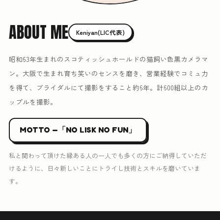
ABOUT ME
Keniyan(LIC代表)
昭和63年生まれのスコティッシュホールドの猫飼い色黒カメラマ
ン。大阪で生まれ育ち笑いのセンスを磨き、営業経験でコミュ力
を得て、ブライダルにて撮影をすること約6年。計600組以上のカ
ップルを撮影。
MOTTO —「NO LISK NO FUN」
私と関わって頂けた縁ある人の一人でも多くの方にご納得していただ
けるように、日々新しいことにトライし技術とスキルを磨いていま
す。