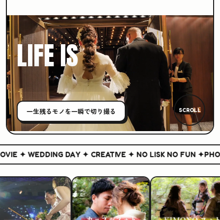
LIFE IS
CREATIVE
一生残る
モノ
を一瞬で切り撮る
SCROLL
IE ✦ WEDDING DAY ✦ CREATIVE ✦ NO LISK NO FUN ✦
PHOTO