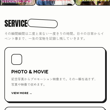
SERVICE
3つのできること
その瞬間瞬間は二度と来ない一度きりの時間。日々の日常からイ
ベント事まで、一生の宝物を記録し残していきます。
📷
PHOTO & MOVIE
記念写真からプロモーション映像まで。その一瞬を逃さず、
写真や映像で収めます。
VIEW MORE →