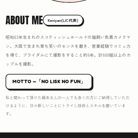
ABOUT ME
Keniyan(LIC代表)
昭和63年生まれのスコティッシュホールドの猫飼い色黒カメラマ
ン。大阪で生まれ育ち笑いのセンスを磨き、営業経験でコミュ力
を得て、ブライダルにて撮影をすること約6年。計600組以上のカ
ップルを撮影。
MOTTO —「NO LISK NO FUN」
私と関わって頂けた縁ある人の一人でも多くの方にご納得していただ
けるように、日々新しいことにトライし技術とスキルを磨いていま
す。