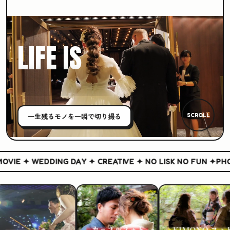
LIFE IS
CREATIVE
一生残る
モノ
を一瞬で切り撮る
SCROLL
IE ✦ WEDDING DAY ✦ CREATIVE ✦ NO LISK NO FUN ✦
PHOT