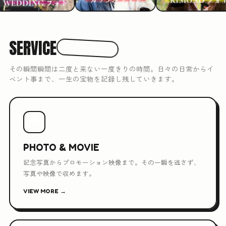
SERVICE
3つのできること
その瞬間瞬間は二度と来ない一度きりの時間。日々の日常からイ
ベント事まで、一生の宝物を記録し残していきます。
📷
PHOTO & MOVIE
記念写真からプロモーション映像まで。その一瞬を逃さず、
写真や映像で収めます。
VIEW MORE →