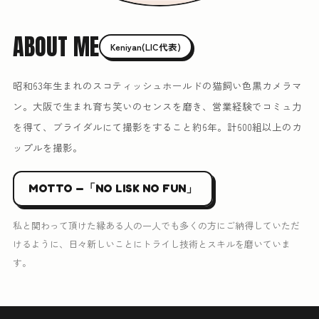
ABOUT ME
Keniyan(LIC代表)
昭和63年生まれのスコティッシュホールドの猫飼い色黒カメラマ
ン。大阪で生まれ育ち笑いのセンスを磨き、営業経験でコミュ力
を得て、ブライダルにて撮影をすること約6年。計600組以上のカ
ップルを撮影。
MOTTO —「NO LISK NO FUN」
私と関わって頂けた縁ある人の一人でも多くの方にご納得していただ
けるように、日々新しいことにトライし技術とスキルを磨いていま
す。