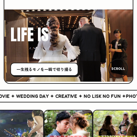
LIFE IS
CREATIVE
一生残る
モノ
を一瞬で切り撮る
SCROLL
IE ✦ WEDDING DAY ✦ CREATIVE ✦ NO LISK NO FUN ✦
PHOTO