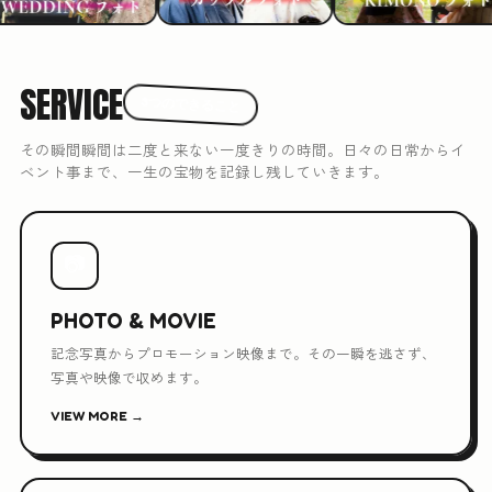
SERVICE
3つのできること
その瞬間瞬間は二度と来ない一度きりの時間。日々の日常からイ
ベント事まで、一生の宝物を記録し残していきます。
📷
PHOTO & MOVIE
記念写真からプロモーション映像まで。その一瞬を逃さず、
写真や映像で収めます。
VIEW MORE →