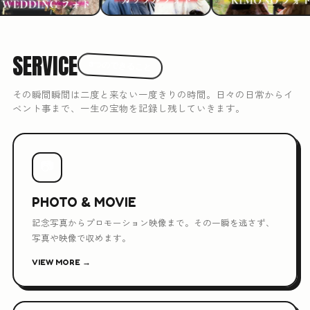
SERVICE
3つのできること
その瞬間瞬間は二度と来ない一度きりの時間。日々の日常からイ
ベント事まで、一生の宝物を記録し残していきます。
📷
PHOTO & MOVIE
記念写真からプロモーション映像まで。その一瞬を逃さず、
写真や映像で収めます。
VIEW MORE →