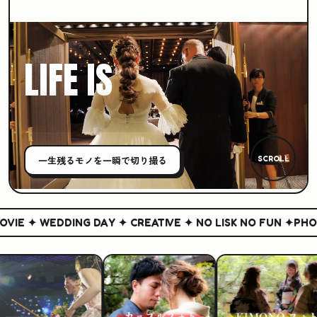
LIFE IS
CREATIVE
一生残る
モノ
を一瞬で切り撮る
SCROLL
IE ✦ WEDDING DAY ✦ CREATIVE ✦ NO LISK NO FUN ✦
PHOTO