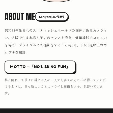
ABOUT ME
Keniyan(LIC代表)
昭和63年生まれのスコティッシュホールドの猫飼い色黒カメラマ
ン。大阪で生まれ育ち笑いのセンスを磨き、営業経験でコミュ力
を得て、ブライダルにて撮影をすること約6年。計600組以上のカ
ップルを撮影。
MOTTO —「NO LISK NO FUN」
私と関わって頂けた縁ある人の一人でも多くの方にご納得していただ
けるように、日々新しいことにトライし技術とスキルを磨いていま
す。