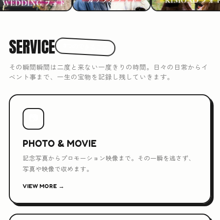
SERVICE
3つのできること
その瞬間瞬間は二度と来ない一度きりの時間。日々の日常からイ
ベント事まで、一生の宝物を記録し残していきます。
📷
PHOTO & MOVIE
記念写真からプロモーション映像まで。その一瞬を逃さず、
写真や映像で収めます。
VIEW MORE →