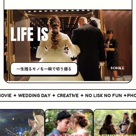
LIFE IS
CREATIVE
一生残る
モノ
を一瞬で切り撮る
SCROLL
IE ✦ WEDDING DAY ✦ CREATIVE ✦ NO LISK NO FUN ✦
PHOTO