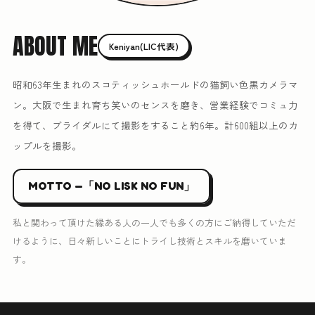
ABOUT ME
Keniyan(LIC代表)
昭和63年生まれのスコティッシュホールドの猫飼い色黒カメラマ
ン。大阪で生まれ育ち笑いのセンスを磨き、営業経験でコミュ力
を得て、ブライダルにて撮影をすること約6年。計600組以上のカ
ップルを撮影。
MOTTO —「NO LISK NO FUN」
私と関わって頂けた縁ある人の一人でも多くの方にご納得していただ
けるように、日々新しいことにトライし技術とスキルを磨いていま
す。