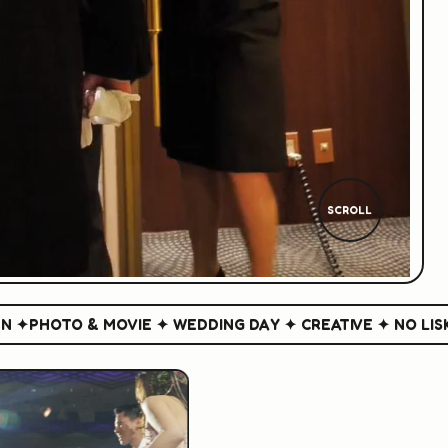
SCROLL
HOTO & MOVIE ✦ WEDDING DAY ✦ CREATIVE ✦ NO LISK NO