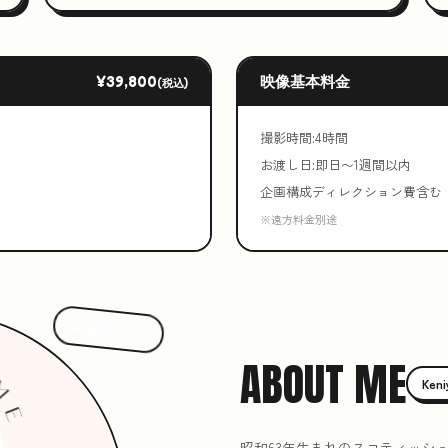
¥39,800
映像基本料金
(税込)
撮影時間:4時間
お渡し日:即日〜1週間以内
企画構成ディレクション費含む
※遠方料金別途
はじめまして!
ABOUT ME
Ken
昭和63年生まれのスコティッシ