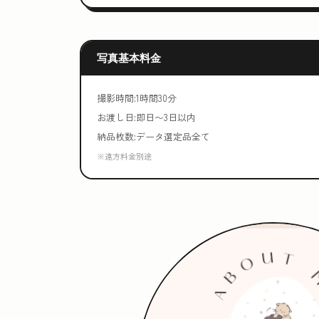
写真基本料金
撮影時間:1時間30分
お渡し日:即日〜3日以内
納品枚数:データ選定品全て
※遠方料金別途