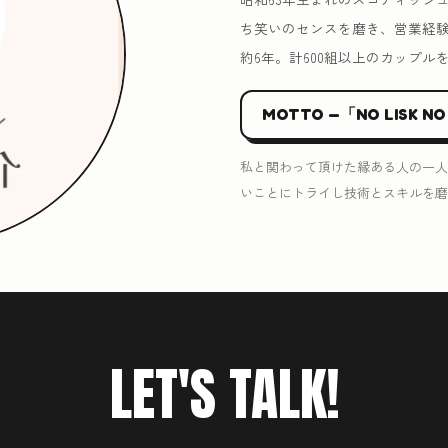
ち笑いのセンスを磨き、営業経
約6年。計600組以上のカップル
MOTTO —「NO LISK NO
私と関わって頂けた縁ある人の一人
いことにトライし技術とスキルを磨
LET'S TALK!