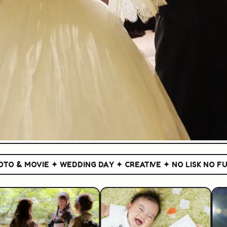
 MOVIE ✦ WEDDING DAY ✦ CREATIVE ✦ NO LISK NO FUN ✦
P