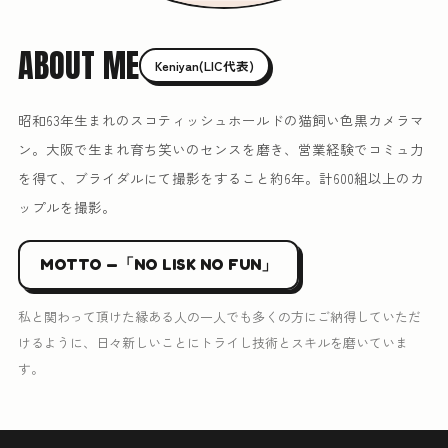
ABOUT ME
Keniyan(LIC代表)
昭和63年生まれのスコティッシュホールドの猫飼い色黒カメラマ
ン。大阪で生まれ育ち笑いのセンスを磨き、営業経験でコミュ力
を得て、ブライダルにて撮影をすること約6年。計600組以上のカ
ップルを撮影。
MOTTO —「NO LISK NO FUN」
私と関わって頂けた縁ある人の一人でも多くの方にご納得していただ
けるように、日々新しいことにトライし技術とスキルを磨いていま
す。