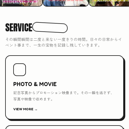
SERVICE
3つのできること
その瞬間瞬間は二度と来ない一度きりの時間。日々の日常からイ
ベント事まで、一生の宝物を記録し残していきます。
📷
PHOTO & MOVIE
記念写真からプロモーション映像まで。その一瞬を逃さず、
写真や映像で収めます。
VIEW MORE →