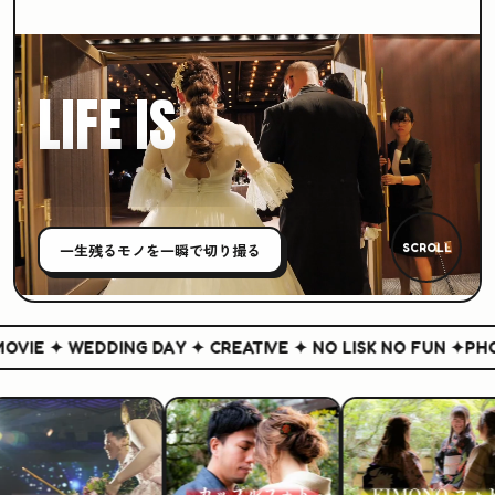
LIFE IS
CREATIVE
一生残る
モノ
を一瞬で切り撮る
SCROLL
VIE ✦ WEDDING DAY ✦ CREATIVE ✦ NO LISK NO FUN ✦
PHOT