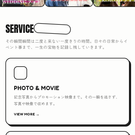
SERVICE
3つのできること
その瞬間瞬間は二度と来ない一度きりの時間。日々の日常からイ
ベント事まで、一生の宝物を記録し残していきます。
📷
PHOTO & MOVIE
記念写真からプロモーション映像まで。その一瞬を逃さず、
写真や映像で収めます。
VIEW MORE →