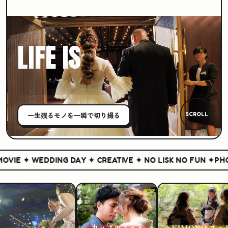
LIFE IS
CREATIVE
一生残る
モノ
を一瞬で切り撮る
SCROLL
VIE ✦ WEDDING DAY ✦ CREATIVE ✦ NO LISK NO FUN ✦
PHOT