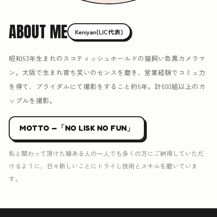
ABOUT ME
Keniyan(LIC代表)
昭和63年生まれのスコティッシュホールドの猫飼い色黒カメラマ
ン。大阪で生まれ育ち笑いのセンスを磨き、営業経験でコミュ力
を得て、ブライダルにて撮影をすること約6年。計600組以上のカ
ップルを撮影。
MOTTO —「NO LISK NO FUN」
私と関わって頂けた縁ある人の一人でも多くの方にご納得していただ
けるように、日々新しいことにトライし技術とスキルを磨いていま
す。