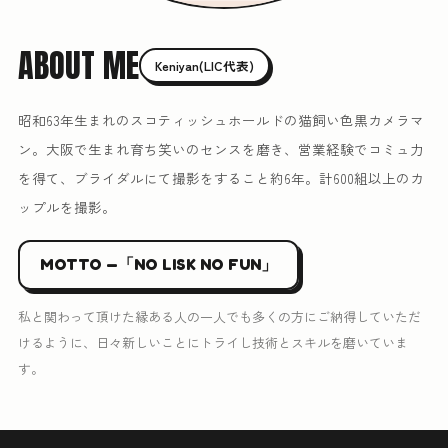
ABOUT ME
Keniyan(LIC代表)
昭和63年生まれのスコティッシュホールドの猫飼い色黒カメラマ
ン。大阪で生まれ育ち笑いのセンスを磨き、営業経験でコミュ力
を得て、ブライダルにて撮影をすること約6年。計600組以上のカ
ップルを撮影。
MOTTO —「NO LISK NO FUN」
私と関わって頂けた縁ある人の一人でも多くの方にご納得していただ
けるように、日々新しいことにトライし技術とスキルを磨いていま
す。