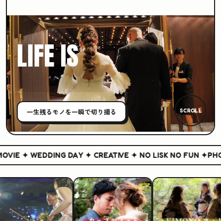
LIFE IS
CREATIVE
一生残る
モノ
を一瞬で切り撮る
SCROLL
IE ✦ WEDDING DAY ✦ CREATIVE ✦ NO LISK NO FUN ✦
PHOT