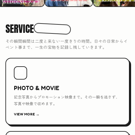
SERVICE
3つのできること
その瞬間瞬間は二度と来ない一度きりの時間。日々の日常からイ
ベント事まで、一生の宝物を記録し残していきます。
📷
PHOTO & MOVIE
記念写真からプロモーション映像まで。その一瞬を逃さず、
写真や映像で収めます。
VIEW MORE →