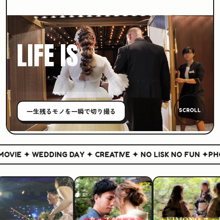
LIFE IS
CREATIVE
一生残る
モノ
を一瞬で切り撮る
SCROLL
VIE ✦ WEDDING DAY ✦ CREATIVE ✦ NO LISK NO FUN ✦
PHOT