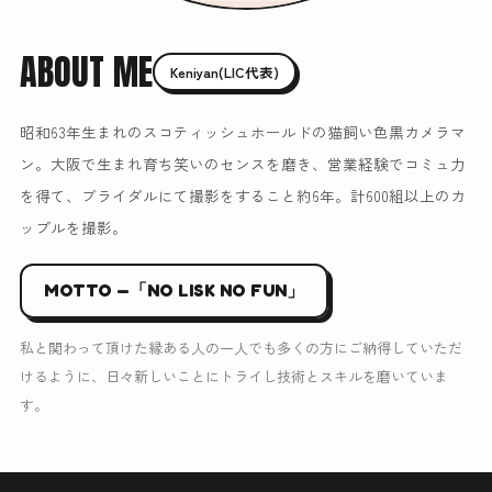
ABOUT ME
Keniyan(LIC代表)
昭和63年生まれのスコティッシュホールドの猫飼い色黒カメラマ
ン。大阪で生まれ育ち笑いのセンスを磨き、営業経験でコミュ力
を得て、ブライダルにて撮影をすること約6年。計600組以上のカ
ップルを撮影。
MOTTO —「NO LISK NO FUN」
私と関わって頂けた縁ある人の一人でも多くの方にご納得していただ
けるように、日々新しいことにトライし技術とスキルを磨いていま
す。