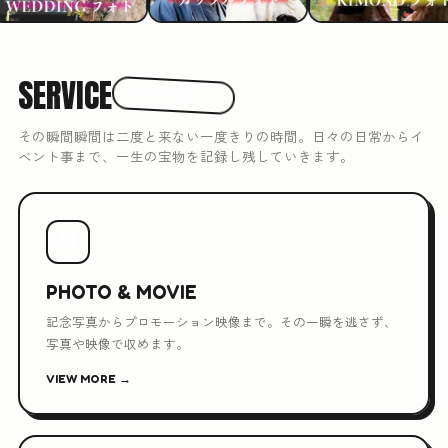
SERVICE
3つのできること
その瞬間瞬間は二度と来ない一度きりの時間。日々の日常からイ
ベント事まで、一生の宝物を記録し残していきます。
📷
PHOTO & MOVIE
記念写真からプロモーション映像まで。その一瞬を逃さず、
写真や映像で収めます。
VIEW MORE →