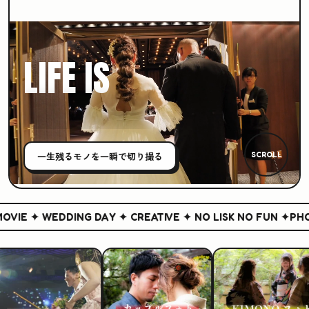
LIFE IS
CREATIVE
一生残る
モノ
を一瞬で切り撮る
SCROLL
IE ✦ WEDDING DAY ✦ CREATIVE ✦ NO LISK NO FUN ✦
PHOT