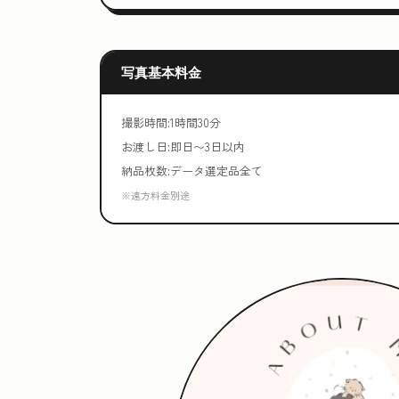
写真基本料金
撮影時間:1時間30分
お渡し日:即日〜3日以内
納品枚数:データ選定品全て
※遠方料金別途