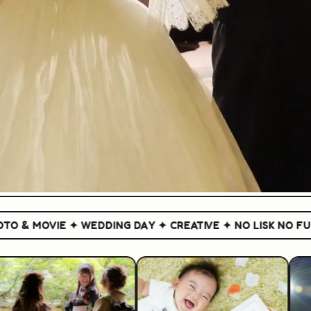
 MOVIE ✦ WEDDING DAY ✦ CREATIVE ✦ NO LISK NO FUN ✦
P