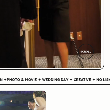
SCROLL
HOTO & MOVIE ✦ WEDDING DAY ✦ CREATIVE ✦ NO LISK NO 