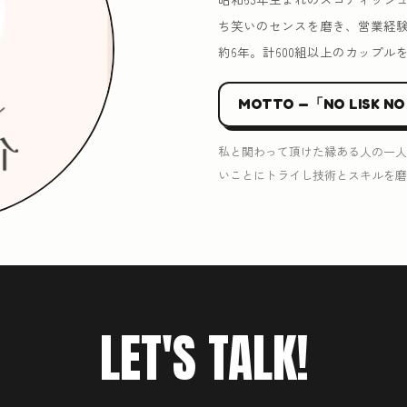
ち笑いのセンスを磨き、営業経
約6年。計600組以上のカップル
MOTTO —「NO LISK NO
私と関わって頂けた縁ある人の一人
いことにトライし技術とスキルを磨
LET'S TALK!