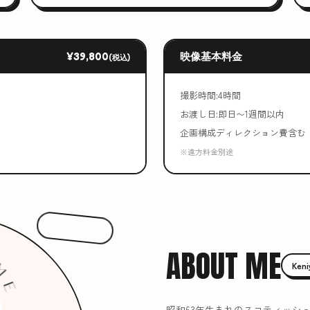
¥39,800
映像基本料金
(税込)
撮影時間:4時間
お渡し日:即日〜1週間以内
企画構成ディレクション費含む
※遠方料金別途
はじめまして!
ABOUT ME
Ken
昭和63年生まれのスコティッシ