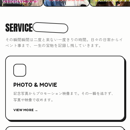
SERVICE
3つのできること
その瞬間瞬間は二度と来ない一度きりの時間。日々の日常からイ
ベント事まで、一生の宝物を記録し残していきます。
📷
PHOTO & MOVIE
記念写真からプロモーション映像まで。その一瞬を逃さず、
写真や映像で収めます。
VIEW MORE →