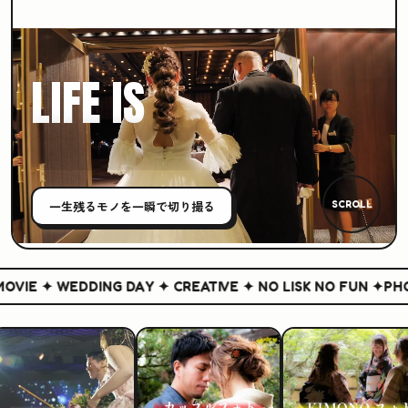
LIFE IS
CREATIVE
一生残る
モノ
を一瞬で切り撮る
SCROLL
IE ✦ WEDDING DAY ✦ CREATIVE ✦ NO LISK NO FUN ✦
PHOTO