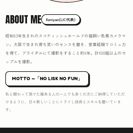
ABOUT ME
Keniyan(LIC代表)
昭和63年生まれのスコティッシュホールドの猫飼い色黒カメラマ
ン。大阪で生まれ育ち笑いのセンスを磨き、営業経験でコミュ力
を得て、ブライダルにて撮影をすること約6年。計600組以上のカ
ップルを撮影。
MOTTO —「NO LISK NO FUN」
私と関わって頂けた縁ある人の一人でも多くの方にご納得していただ
けるように、日々新しいことにトライし技術とスキルを磨いていま
す。