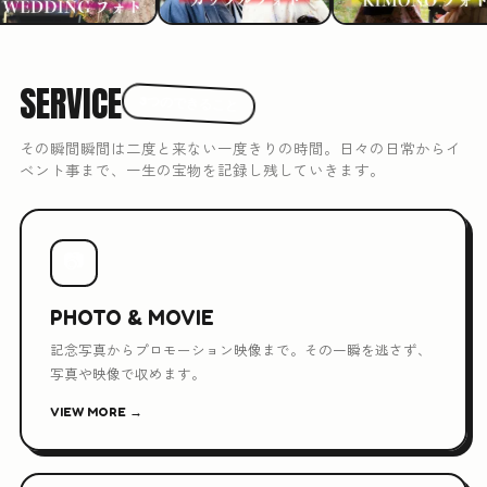
SERVICE
3つのできること
その瞬間瞬間は二度と来ない一度きりの時間。日々の日常からイ
ベント事まで、一生の宝物を記録し残していきます。
📷
PHOTO & MOVIE
記念写真からプロモーション映像まで。その一瞬を逃さず、
写真や映像で収めます。
VIEW MORE →