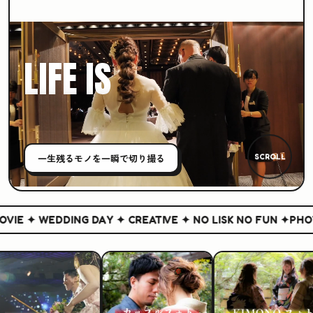
LIFE IS
CREATIVE
一生残る
モノ
を一瞬で切り撮る
SCROLL
IE ✦ WEDDING DAY ✦ CREATIVE ✦ NO LISK NO FUN ✦
PHOTO