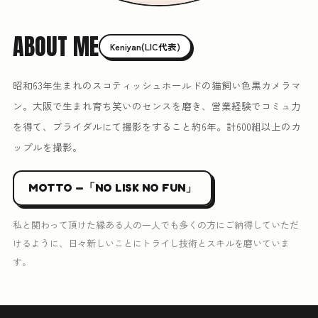
ABOUT ME
Keniyan(LIC代表)
昭和63年生まれのスコティッシュホールドの猫飼い色黒カメラマ
ン。大阪で生まれ育ち笑いのセンスを磨き、営業経験でコミュ力
を得て、ブライダルにて撮影をすること約6年。計600組以上のカ
ップルを撮影。
MOTTO —「NO LISK NO FUN」
私と関わって頂けた縁ある人の一人でも多くの方にご納得していただ
けるように、日々新しいことにトライし技術とスキルを磨いていま
す。