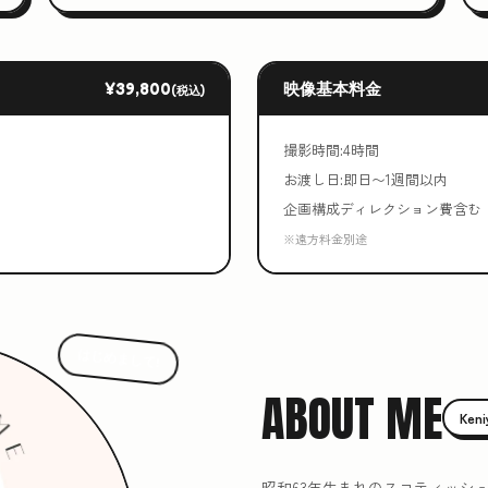
¥39,800
映像基本料金
(税込)
撮影時間:4時間
お渡し日:即日〜1週間以内
企画構成ディレクション費含む
※遠方料金別途
はじめまして!
ABOUT ME
Ken
昭和63年生まれのスコティッシ