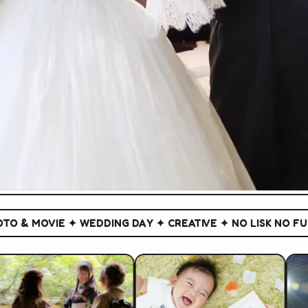
MOVIE ✦ WEDDING DAY ✦ CREATIVE ✦ NO LISK NO FUN ✦
P