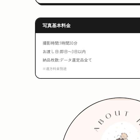
写真基本料金
撮影時間:1時間30分
お渡し日:即日〜3日以内
納品枚数:データ選定品全て
※遠方料金別途