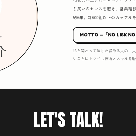
ち笑いのセンスを磨き、営業経
約6年。計600組以上のカップル
MOTTO —「NO LISK NO
私と関わって頂けた縁ある人の一人
いことにトライし技術とスキルを磨
LET'S TALK!