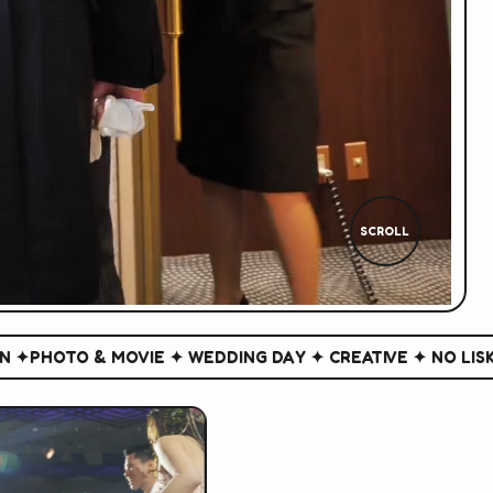
SCROLL
HOTO & MOVIE ✦ WEDDING DAY ✦ CREATIVE ✦ NO LISK NO 