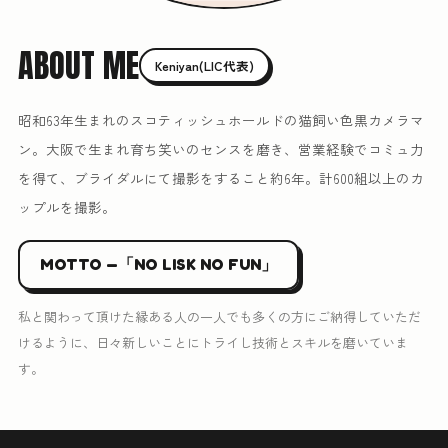
ABOUT ME
Keniyan(LIC代表)
昭和63年生まれのスコティッシュホールドの猫飼い色黒カメラマ
ン。大阪で生まれ育ち笑いのセンスを磨き、営業経験でコミュ力
を得て、ブライダルにて撮影をすること約6年。計600組以上のカ
ップルを撮影。
MOTTO —「NO LISK NO FUN」
私と関わって頂けた縁ある人の一人でも多くの方にご納得していただ
けるように、日々新しいことにトライし技術とスキルを磨いていま
す。