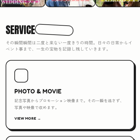
SERVICE
3つのできること
その瞬間瞬間は二度と来ない一度きりの時間。日々の日常からイ
ベント事まで、一生の宝物を記録し残していきます。
📷
PHOTO & MOVIE
記念写真からプロモーション映像まで。その一瞬を逃さず、
写真や映像で収めます。
VIEW MORE →