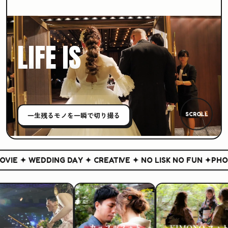
LIFE IS
CREATIVE
一生残る
モノ
を一瞬で切り撮る
SCROLL
IE ✦ WEDDING DAY ✦ CREATIVE ✦ NO LISK NO FUN ✦
PHOTO