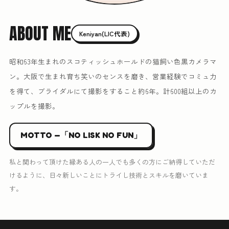
ABOUT ME
Keniyan(LIC代表)
昭和63年生まれのスコティッシュホールドの猫飼い色黒カメラマ
ン。大阪で生まれ育ち笑いのセンスを磨き、営業経験でコミュ力
を得て、ブライダルにて撮影をすること約6年。計600組以上のカ
ップルを撮影。
MOTTO —「NO LISK NO FUN」
私と関わって頂けた縁ある人の一人でも多くの方にご納得していただ
けるように、日々新しいことにトライし技術とスキルを磨いていま
す。