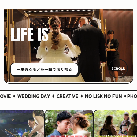
LIFE IS
CREATIVE
一生残る
モノ
を一瞬で切り撮る
SCROLL
IE ✦ WEDDING DAY ✦ CREATIVE ✦ NO LISK NO FUN ✦
PHOTO