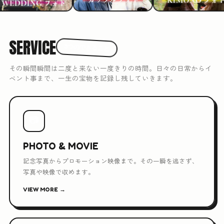
SERVICE
3つのできること
その瞬間瞬間は二度と来ない一度きりの時間。日々の日常からイ
ベント事まで、一生の宝物を記録し残していきます。
📷
PHOTO & MOVIE
記念写真からプロモーション映像まで。その一瞬を逃さず、
写真や映像で収めます。
VIEW MORE →