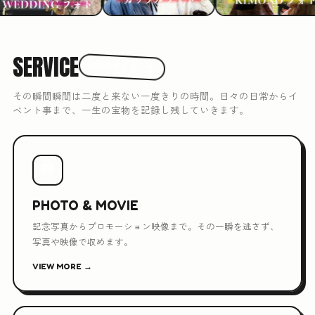
SERVICE
3つのできること
その瞬間瞬間は二度と来ない一度きりの時間。日々の日常からイ
ベント事まで、一生の宝物を記録し残していきます。
📷
PHOTO & MOVIE
記念写真からプロモーション映像まで。その一瞬を逃さず、
写真や映像で収めます。
VIEW MORE →