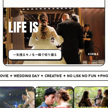
LIFE IS
CREATIVE
一生残る
モノ
を一瞬で切り撮る
SCROLL
IE ✦ WEDDING DAY ✦ CREATIVE ✦ NO LISK NO FUN ✦
PHOTO