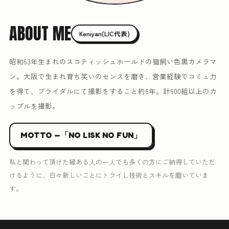
ABOUT ME
Keniyan(LIC代表)
昭和63年生まれのスコティッシュホールドの猫飼い色黒カメラマ
ン。大阪で生まれ育ち笑いのセンスを磨き、営業経験でコミュ力
を得て、ブライダルにて撮影をすること約6年。計600組以上のカ
ップルを撮影。
MOTTO —「NO LISK NO FUN」
私と関わって頂けた縁ある人の一人でも多くの方にご納得していただ
けるように、日々新しいことにトライし技術とスキルを磨いていま
す。