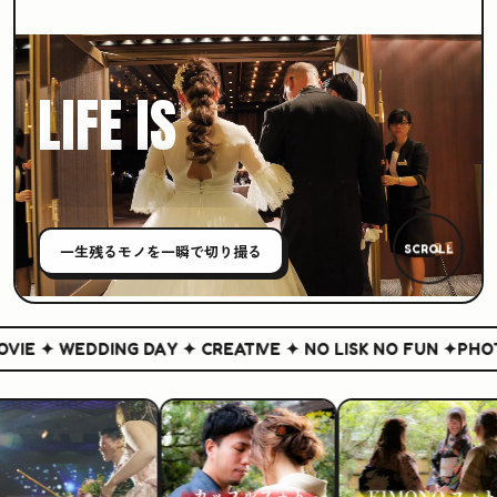
LIFE IS
CREATIVE
一生残る
モノ
を一瞬で切り撮る
SCROLL
IE ✦ WEDDING DAY ✦ CREATIVE ✦ NO LISK NO FUN ✦
PHOTO