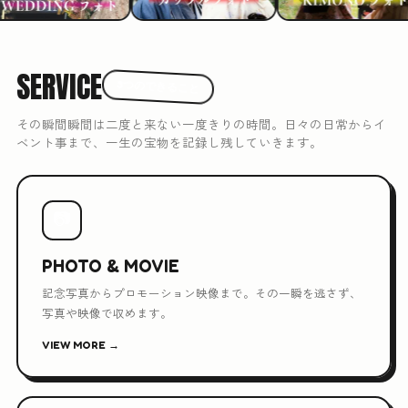
SERVICE
3つのできること
その瞬間瞬間は二度と来ない一度きりの時間。日々の日常からイ
ベント事まで、一生の宝物を記録し残していきます。
📷
PHOTO & MOVIE
記念写真からプロモーション映像まで。その一瞬を逃さず、
写真や映像で収めます。
VIEW MORE →