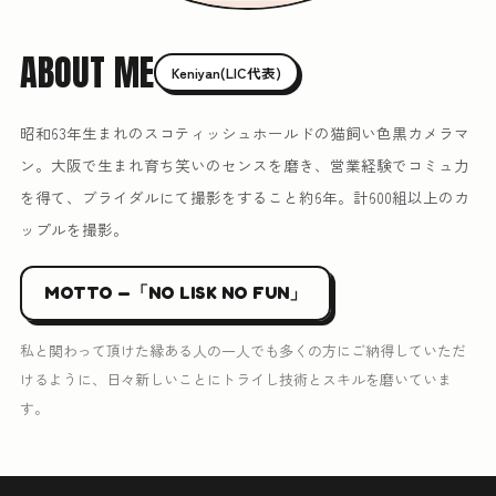
ABOUT ME
Keniyan(LIC代表)
昭和63年生まれのスコティッシュホールドの猫飼い色黒カメラマ
ン。大阪で生まれ育ち笑いのセンスを磨き、営業経験でコミュ力
を得て、ブライダルにて撮影をすること約6年。計600組以上のカ
ップルを撮影。
MOTTO —「NO LISK NO FUN」
私と関わって頂けた縁ある人の一人でも多くの方にご納得していただ
けるように、日々新しいことにトライし技術とスキルを磨いていま
す。