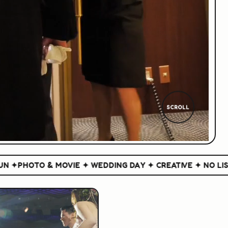
SCROLL
PHOTO & MOVIE ✦ WEDDING DAY ✦ CREATIVE ✦ NO LISK NO