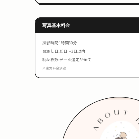
写真基本料金
撮影時間:1時間30分
お渡し日:即日〜3日以内
納品枚数:データ選定品全て
※遠方料金別途