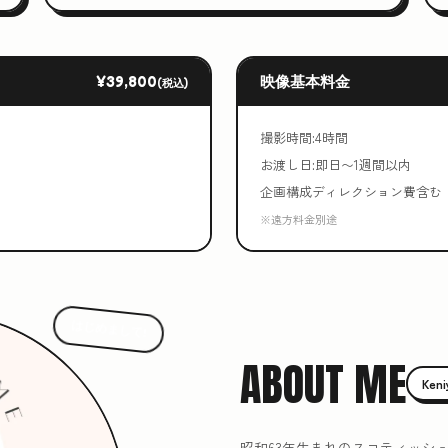
¥39,800
映像基本料金
(税込)
撮影時間:4時間
お渡し日:即日〜1週間以内
企画構成ディレクション費含む
※遠方料金別途
はじめまして!
ABOUT ME
Ken
昭和63年生まれのスコティッシ