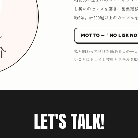
ち笑いのセンスを磨き、営業経
約6年。計600組以上のカップル
MOTTO —「NO LISK NO
私と関わって頂けた縁ある人の一人
いことにトライし技術とスキルを磨
LET'S TALK!