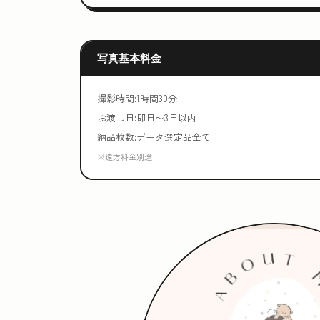
写真基本料金
撮影時間:1時間30分
お渡し日:即日〜3日以内
納品枚数:データ選定品全て
※遠方料金別途