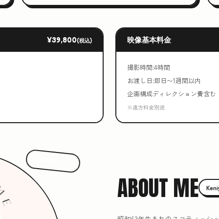
¥39,800
映像基本料金
(税込)
撮影時間:4時間
お渡し日:即日〜1週間以内
企画構成ディレクション費含む
※遠方料金別途
はじめまして!
ABOUT ME
Ken
昭和63年生まれのスコティッシ