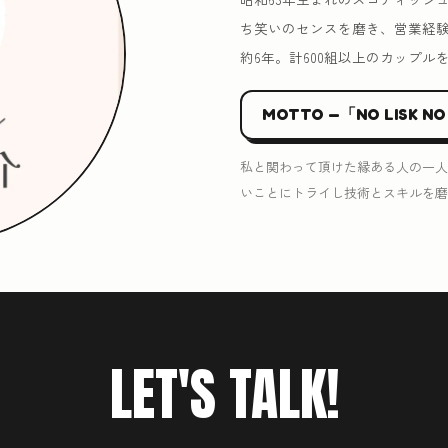
ち笑いのセンスを磨き、営業経
約6年。計600組以上のカップル
MOTTO —「NO LISK NO
私と関わって頂けた縁ある人の一人
いことにトライし技術とスキルを磨
LET'S TALK!