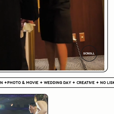
SCROLL
HOTO & MOVIE ✦ WEDDING DAY ✦ CREATIVE ✦ NO LISK NO 