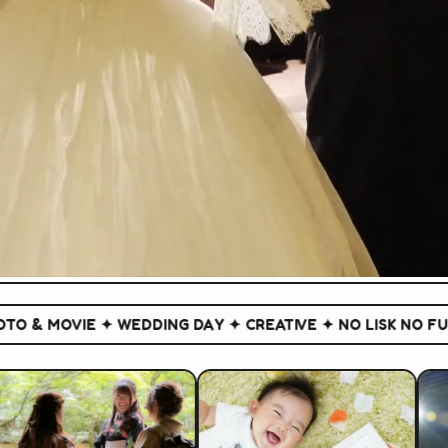
 MOVIE ✦ WEDDING DAY ✦ CREATIVE ✦ NO LISK NO FUN ✦
P