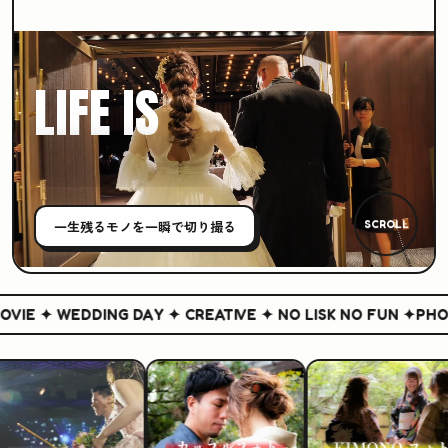
LIFE IS
CREATIVE
一生残る
モノ
を一瞬で切り撮る
SCROLL
IE ✦ WEDDING DAY ✦ CREATIVE ✦ NO LISK NO FUN ✦
PHOTO