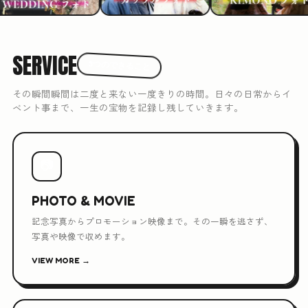
SERVICE
3つのできること
その瞬間瞬間は二度と来ない一度きりの時間。日々の日常からイ
ベント事まで、一生の宝物を記録し残していきます。
📷
PHOTO & MOVIE
記念写真からプロモーション映像まで。その一瞬を逃さず、
写真や映像で収めます。
VIEW MORE →