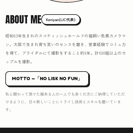
ABOUT ME
Keniyan(LIC代表)
昭和63年生まれのスコティッシュホールドの猫飼い色黒カメラマ
ン。大阪で生まれ育ち笑いのセンスを磨き、営業経験でコミュ力
を得て、ブライダルにて撮影をすること約6年。計600組以上のカ
ップルを撮影。
MOTTO —「NO LISK NO FUN」
私と関わって頂けた縁ある人の一人でも多くの方にご納得していただ
けるように、日々新しいことにトライし技術とスキルを磨いていま
す。