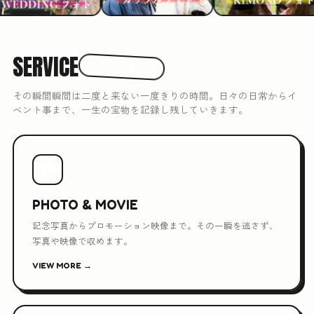
SERVICE
3つのできること
その瞬間瞬間は二度と来ない一度きりの時間。日々の日常からイ
ベント事まで、一生の宝物を記録し残していきます。
📷
PHOTO & MOVIE
記念写真からプロモーション映像まで。その一瞬を逃さず、
写真や映像で収めます。
VIEW MORE →