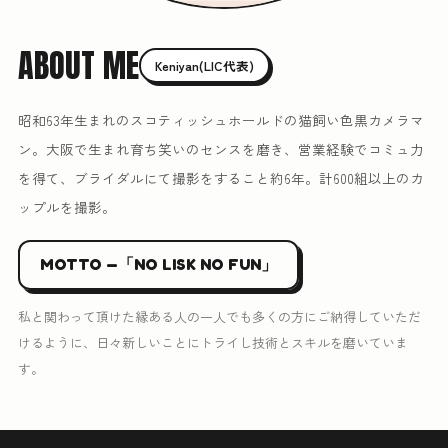
ABOUT ME
Keniyan(LIC代表)
昭和63年生まれのスコティッシュホールドの猫飼い色黒カメラマ
ン。大阪で生まれ育ち笑いのセンスを磨き、営業経験でコミュ力
を得て、ブライダルにて撮影をすること約6年。計600組以上のカ
ップルを撮影。
MOTTO —「NO LISK NO FUN」
私と関わって頂けた縁ある人の一人でも多くの方にご納得していただ
けるように、日々新しいことにトライし技術とスキルを磨いていま
す。