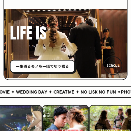
LIFE IS
CREATIVE
一生残る
モノ
を一瞬で切り撮る
SCROLL
IE ✦ WEDDING DAY ✦ CREATIVE ✦ NO LISK NO FUN ✦
PHOTO