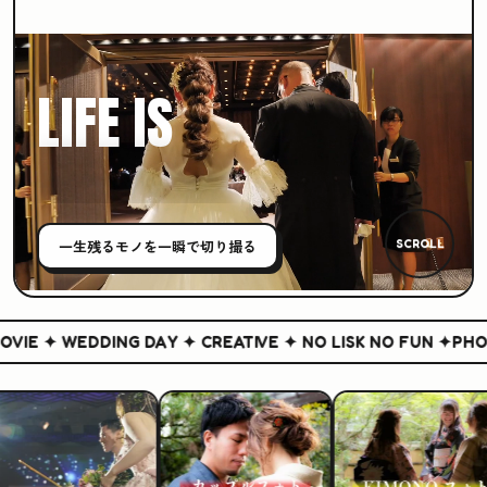
LIFE IS
CREATIVE
一生残る
モノ
を一瞬で切り撮る
SCROLL
IE ✦ WEDDING DAY ✦ CREATIVE ✦ NO LISK NO FUN ✦
PHOTO