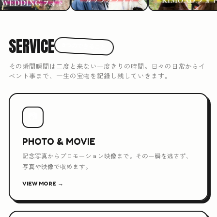
SERVICE
3つのできること
その瞬間瞬間は二度と来ない一度きりの時間。日々の日常からイ
ベント事まで、一生の宝物を記録し残していきます。
📷
PHOTO & MOVIE
記念写真からプロモーション映像まで。その一瞬を逃さず、
写真や映像で収めます。
VIEW MORE →