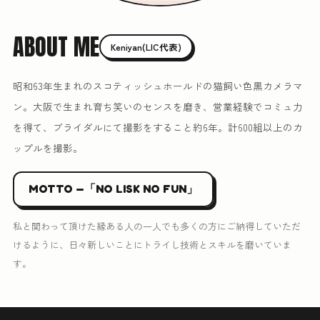
ABOUT ME
Keniyan(LIC代表)
昭和63年生まれのスコティッシュホールドの猫飼い色黒カメラマ
ン。大阪で生まれ育ち笑いのセンスを磨き、営業経験でコミュ力
を得て、ブライダルにて撮影をすること約6年。計600組以上のカ
ップルを撮影。
MOTTO —「NO LISK NO FUN」
私と関わって頂けた縁ある人の一人でも多くの方にご納得していただ
けるように、日々新しいことにトライし技術とスキルを磨いていま
す。