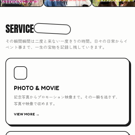
SERVICE
3つのできること
その瞬間瞬間は二度と来ない一度きりの時間。日々の日常からイ
ベント事まで、一生の宝物を記録し残していきます。
📷
PHOTO & MOVIE
記念写真からプロモーション映像まで。その一瞬を逃さず、
写真や映像で収めます。
VIEW MORE →