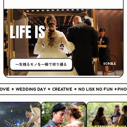
LIFE IS
CREATIVE
一生残る
モノ
を一瞬で切り撮る
SCROLL
IE ✦ WEDDING DAY ✦ CREATIVE ✦ NO LISK NO FUN ✦
PHOTO