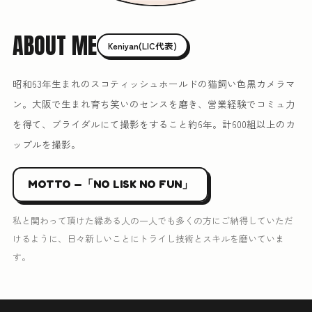
ABOUT ME
Keniyan(LIC代表)
昭和63年生まれのスコティッシュホールドの猫飼い色黒カメラマ
ン。大阪で生まれ育ち笑いのセンスを磨き、営業経験でコミュ力
を得て、ブライダルにて撮影をすること約6年。計600組以上のカ
ップルを撮影。
MOTTO —「NO LISK NO FUN」
私と関わって頂けた縁ある人の一人でも多くの方にご納得していただ
けるように、日々新しいことにトライし技術とスキルを磨いていま
す。