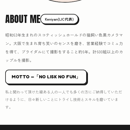
ABOUT ME
Keniyan(LIC代表)
昭和63年生まれのスコティッシュホールドの猫飼い色黒カメラマ
ン。大阪で生まれ育ち笑いのセンスを磨き、営業経験でコミュ力
を得て、ブライダルにて撮影をすること約6年。計600組以上のカ
ップルを撮影。
MOTTO —「NO LISK NO FUN」
私と関わって頂けた縁ある人の一人でも多くの方にご納得していただ
けるように、日々新しいことにトライし技術とスキルを磨いていま
す。