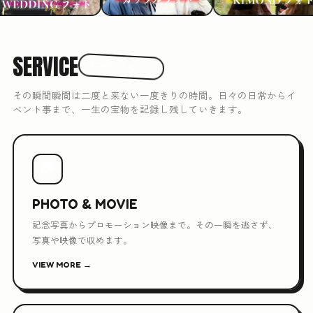
SERVICE
3つのできること
その瞬間瞬間は二度と来ない一度きりの時間。日々の日常からイ
ベント事まで、一生の宝物を記録し残していきます。
📷
PHOTO & MOVIE
記念写真からプロモーション映像まで。その一瞬を逃さず、
写真や映像で収めます。
VIEW MORE →