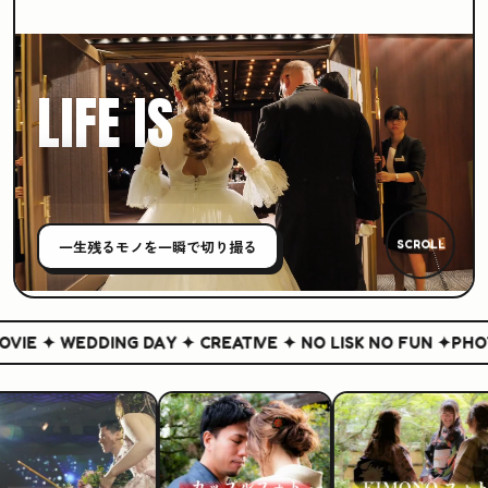
LIFE IS
CREATIVE
一生残る
モノ
を一瞬で切り撮る
SCROLL
IE ✦ WEDDING DAY ✦ CREATIVE ✦ NO LISK NO FUN ✦
PHOTO