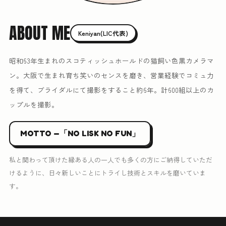
ABOUT ME
Keniyan(LIC代表)
昭和63年生まれのスコティッシュホールドの猫飼い色黒カメラマ
ン。大阪で生まれ育ち笑いのセンスを磨き、営業経験でコミュ力
を得て、ブライダルにて撮影をすること約6年。計600組以上のカ
ップルを撮影。
MOTTO —「NO LISK NO FUN」
私と関わって頂けた縁ある人の一人でも多くの方にご納得していただ
けるように、日々新しいことにトライし技術とスキルを磨いていま
す。