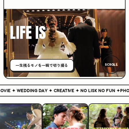
LIFE IS
CREATIVE
一生残る
モノ
を一瞬で切り撮る
SCROLL
IE ✦ WEDDING DAY ✦ CREATIVE ✦ NO LISK NO FUN ✦
PHOTO