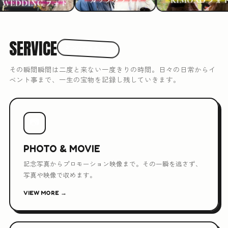
SERVICE
3つのできること
その瞬間瞬間は二度と来ない一度きりの時間。日々の日常からイ
ベント事まで、一生の宝物を記録し残していきます。
📷
PHOTO & MOVIE
記念写真からプロモーション映像まで。その一瞬を逃さず、
写真や映像で収めます。
VIEW MORE →