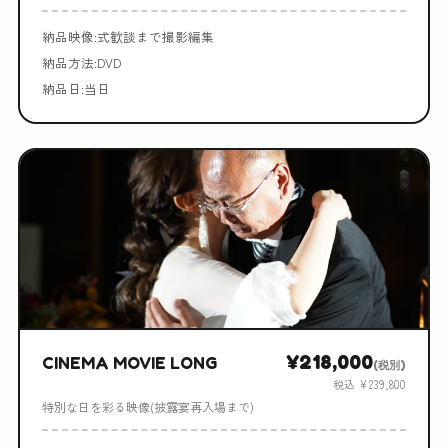
納品映像:式歓談まで撮影編集
納品方法:DVD
納品日:当日
¥218,000
CINEMA MOVIE LONG
(税別)
税込 ¥239,800
特別な日を彩る映像(披露宴再入場まで)