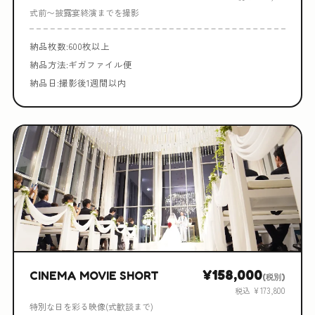
式前〜披露宴終演までを撮影
納品枚数:600枚以上
納品方法:ギガファイル便
納品日:撮影後1週間以内
¥158,000
CINEMA MOVIE SHORT
(税別)
税込 ¥173,800
特別な日を彩る映像(式歓談まで)