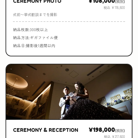
¥108,000
CEREMONY PHOTO
(税別)
税込 ¥118,800
式前〜挙式歓談までを撮影
納品枚数:300枚以上
納品方法:ギガファイル便
納品日:撮影後1週間以内
¥198,000
CEREMONY & RECEPTION
(税別)
税込 ¥217,800